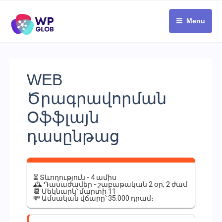
Skip
to
Menu
content
WEB
Ծրագրավորման
Օֆֆլայն
դասընթաց
⏳ Տևողություն - 4 ամիս
🕰 Դասաժամեր - շաբաթական 2 օր, 2 ժամ
📆 Մեկնարկ՝ մարտի 11
💸 Ամսական վճարը՝ 35.000 դրամ։