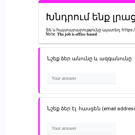
Խնդրում ենք լրա
Տե´ս հայտարարությունը այստեղ: https://
Note: 𝐓𝐡𝐞 𝐣𝐨𝐛 𝐢𝐬 𝐨𝐟𝐟𝐢𝐜𝐞-𝐛𝐚𝐬𝐞𝐝.
Նշեք ձեր անունը և ազգանունը:
Նշեք ձեր էլ․ հասցեն (email addres