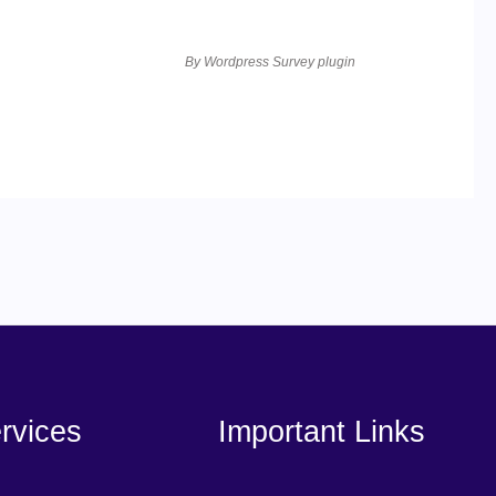
By
Wordpress Survey plugin
rvices
Important Links